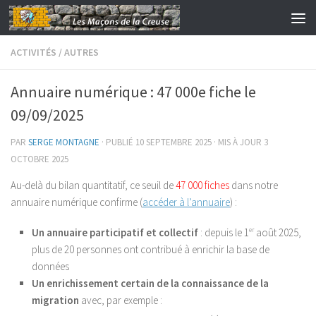
Skip to content
ACTIVITÉS
/
AUTRES
Annuaire numérique : 47 000e fiche le
09/09/2025
PAR
SERGE MONTAGNE
· PUBLIÉ
10 SEPTEMBRE 2025
· MIS À JOUR
3
OCTOBRE 2025
Au-delà du bilan quantitatif, ce seuil de
47 000 fiches
dans notre
annuaire numérique confirme (
accéder à l’annuaire
) :
Un annuaire participatif et collectif
: depuis le 1
er
août 2025,
plus de 20 personnes ont contribué à enrichir la base de
données
Un enrichissement certain de la connaissance de la
migration
avec, par exemple :