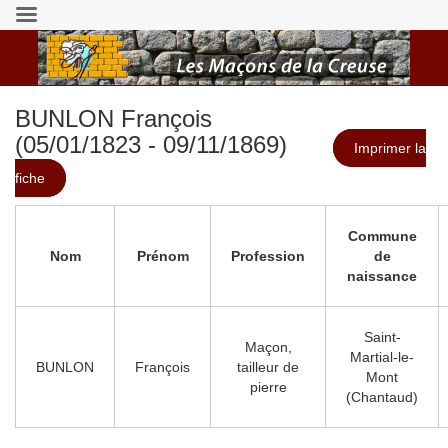
BUNLON François
(05/01/1823 - 09/11/1869)
Imprimer la
fiche
Commune
Nom
Prénom
Profession
de
naissance
Saint-
Maçon,
Martial-le-
BUNLON
François
tailleur de
Mont
pierre
(Chantaud)