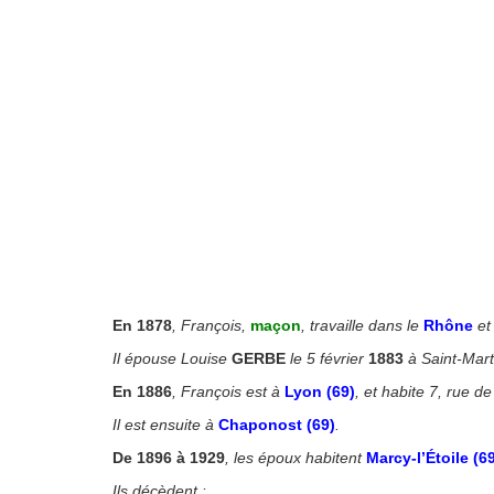
En 1878
, François,
maçon
, travaille dans le
Rhône
et
Il épouse Louise
GERBE
le 5 février
1883
à Saint-Mart
En 1886
, François est à
Lyon (69)
, et habite 7, rue d
Il est ensuite à
Chaponost (69)
.
De 1896 à 1929
, les époux habitent
Marcy-l’Étoile (6
Ils décèdent :