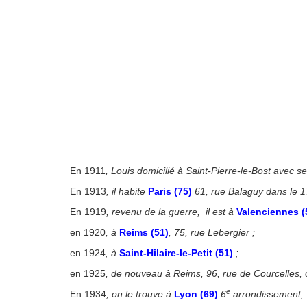
En 1911
, Louis domicilié à Saint-Pierre-le-Bost avec s
En 1913
, il habite
Paris (75)
61, rue Balaguy dans le 1
En 1919
, revenu de la guerre, il est à
Valenciennes (
en 1920
, à
Reims (51)
, 75, rue Lebergier ;
en 1924
, à
Saint-Hilaire-le-Petit (51)
;
en 1925
, de nouveau à Reims, 96, rue de Courcelles, où
e
En 1934
, on le trouve à
Lyon (69)
6
arrondissement, 2