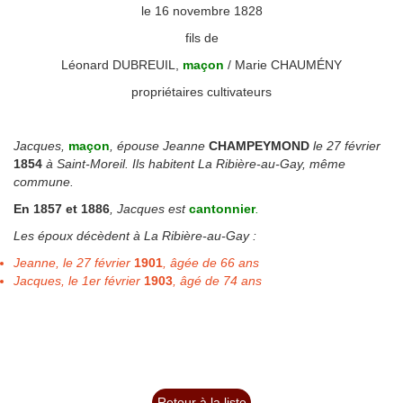
le 16 novembre 1828
fils de
Léonard DUBREUIL,
maçon
/ Marie CHAUMÉNY
propriétaires cultivateurs
◙
Jacques,
maçon
, épouse Jeanne
CHAMPEYMOND
le 27 février
1854
à Saint-Moreil. Ils habitent La Ribière-au-Gay, même
commune.
En 1857 et 1886
, Jacques est
cantonnier
.
Les époux décèdent à La Ribière-au-Gay :
Jeanne, le 27 février
1901
, âgée de 66 ans
Jacques, le 1er février
1903
, âgé de 74 ans
Retour à la liste