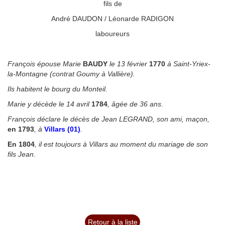
fils de
André DAUDON / Léonarde RADIGON
laboureurs
◙
François épouse Marie
BAUDY
le 13 février
1770
à Saint-Yriex-
la-Montagne (contrat Goumy à Vallière).
Ils habitent le bourg du Monteil.
Marie y décède le 14 avril
1784
, âgée de 36 ans.
François déclare le décès de Jean LEGRAND, son ami, maçon,
en 1793
, à
Villars (01)
.
En 1804
, il est toujours à Villars au moment du mariage de son
fils Jean.
Retour à la liste