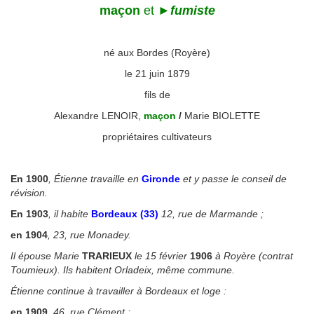
maçon
et
►
fumiste
né aux Bordes (Royère)
le 21 juin 1879
fils de
Alexandre LENOIR,
maçon
/
Marie BIOLETTE
propriétaires cultivateurs
◙
En 1900
, Étienne travaille en
Gironde
et y passe le conseil de
révision.
En 1903
, il habite
Bordeaux (33)
12, rue de Marmande ;
en 1904
, 23, rue Monadey.
Il épouse Marie
TRARIEUX
le 15 février
1906
à Royère (contrat
Toumieux). Ils habitent Orladeix, même commune.
Étienne continue à travailler à Bordeaux et loge :
en 1909
, 46, rue Clément ;