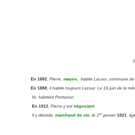
J
En 1882
,
Pierre,
maçon
,
habite Lacour, commune de
En 1888
,
il habite toujours Lacour. Le 16 juin de la 
Ils
habitent Pontarion.
En 1912
,
Pierre y est
négociant
.
er
Il y décède,
marchand de vin
, le 1
janvier
1921
, âg