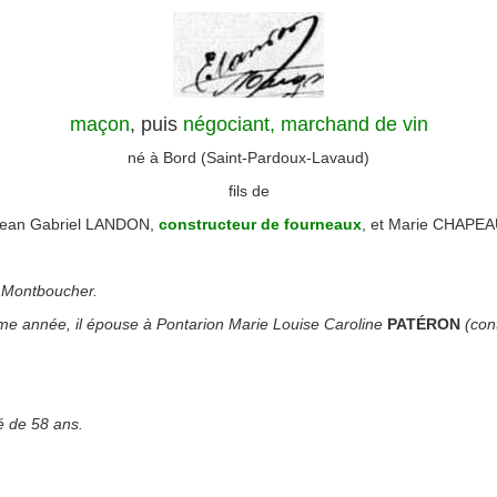
maçon
, puis
négociant, marchand de vin
né à Bord (Saint-Pardoux-Lavaud)
fils de
ean Gabriel LANDON,
constructeur de fourneaux
, et Marie CHAPE
 Montboucher.
même année, il épouse à Pontarion Marie Louise Caroline
PATÉRON
(con
é de 58 ans.