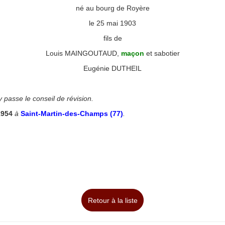
né au bourg de Royère
le 25 mai 1903
fils de
Louis MAINGOUTAUD,
maçon
et sabotier
Eugénie DUTHEIL
◙
y passe le conseil de révision.
1954
à
Saint-Martin-des-Champs
(77)
.
Retour à la liste