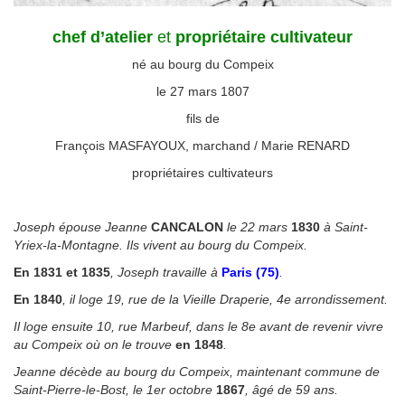
chef
d’atelier
et
p
ropriétaire cultivateur
né au bourg du Compeix
le 27 mars 1807
fils de
François MASFAYOUX, marchand / Marie RENARD
propriétaires cultivateurs
◙
Joseph épouse Jeanne
CANCALON
le 22 mars
1830
à Saint-
Yriex-la-Montagne. Ils vivent au bourg du Compeix.
En 1831 et 1835
, Joseph travaille à
Paris (75)
.
En 1840
, il loge 19, rue de la Vieille Draperie, 4e arrondissement.
Il loge ensuite 10, rue Marbeuf, dans le 8e avant de revenir vivre
au Compeix où on le trouve
en 1848
.
Jeanne décède au bourg du Compeix, maintenant commune de
Saint-Pierre-le-Bost, le 1er octobre
1867
, âgé de 59 ans.