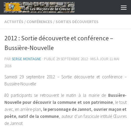
Skip to content
ACTIVITÉS
/
CONFÉRENCES
/
SORTIES DÉCOUVERTES
2012 : Sortie découverte et conférence –
Bussière-Nouvelle
PAR
SERGE MONTAGNE
· PUBLIÉ
29 SEPTEMBRE 2012
· MIS À JOUR
11 MAI
2016
Samedi 29 septembre 2012 – Sortie découverte et conférence –
Bussière-Nouvelle
80 participants se retrouvent le matin à la mairie de
Bussière-
Nouvelle pour découvrir la commune et son patrimoine
, le tout
avec, en arrière-plan
, le personnage de Jannot, ouvrier maçon et
poète, natif de la commune
, auteur d’un fascicule intitulé Œuvres
de Jannot.