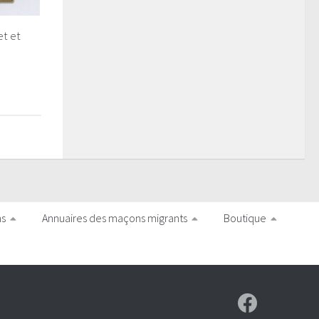
et et
ns
Annuaires des maçons migrants
Boutique