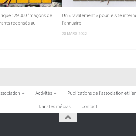
rique : 29 000 “maçons de
Un « ravalement » pour le site intern
rants recensés au
l’annuaire
28 MARS 2022
association
Activités
Publications de l’association et lie
Dans les médias
Contact