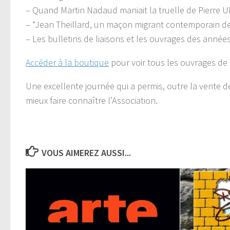
– Quand Martin Nadaud maniait la truelle de Pierre
– “Jean Theillard, un maçon migrant contemporain de
– Les bulletins de liaisons et les ouvrages des anné
Accéder à la boutique
pour voir tous les ouvrages de 
Une excellente journée qui a permis, outre la vente
mieux faire connaître l’Association.
VOUS AIMEREZ AUSSI...