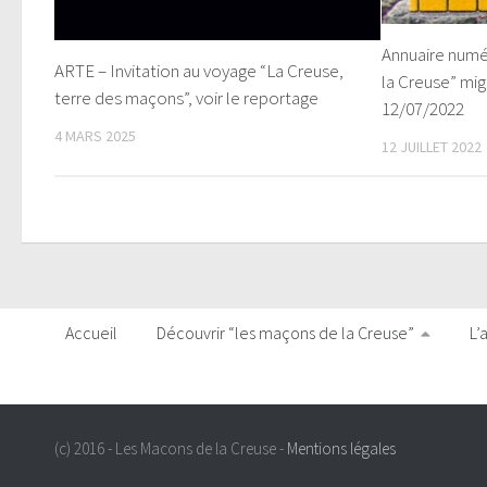
Annuaire numé
ARTE – Invitation au voyage “La Creuse,
la Creuse” mig
terre des maçons”, voir le reportage
12/07/2022
4 MARS 2025
12 JUILLET 2022
Accueil
Découvrir “les maçons de la Creuse”
L’
(c) 2016 - Les Macons de la Creuse -
Mentions légales