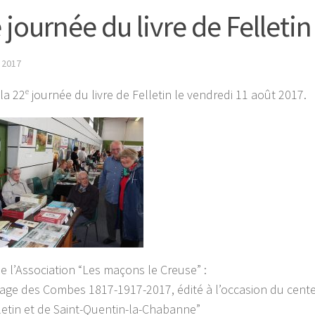
journée du livre de Felletin
 2017
la 22
e
journée du livre de Felletin le vendredi 11 août 2017.
de l’Association “Les maçons le Creuse” :
rrage des Combes 1817-1917-2017, édité à l’occasion du cent
etin et de Saint-Quentin-la-Chabanne”