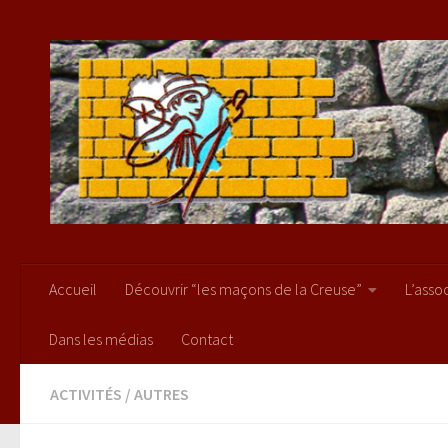
Skip to content
Accueil
Découvrir “les maçons de la Creuse”
L’asso
Dans les médias
Contact
ACTIVITÉS
/
AUTRES