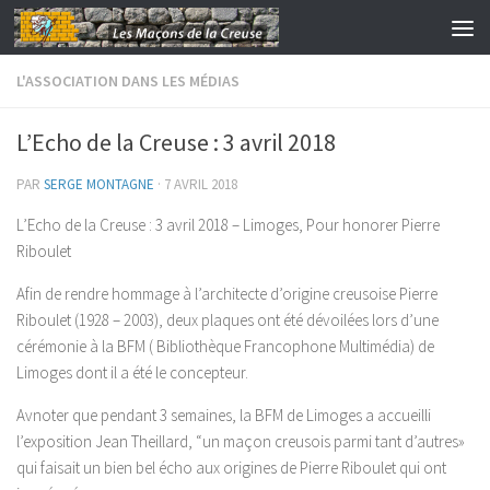
Skip to content
L'ASSOCIATION DANS LES MÉDIAS
L’Echo de la Creuse : 3 avril 2018
PAR
SERGE MONTAGNE
·
7 AVRIL 2018
L’Echo de la Creuse : 3 avril 2018 – Limoges, Pour honorer Pierre
Riboulet
Afin de rendre hommage à l’architecte d’origine creusoise Pierre
Riboulet (1928 – 2003), deux plaques ont été dévoilées lors d’une
cérémonie à la BFM ( Bibliothèque Francophone Multimédia) de
Limoges dont il a été le concepteur.
Avnoter que pendant 3 semaines, la BFM de Limoges a accueilli
l’exposition Jean Theillard, “un maçon creusois parmi tant d’autres»
qui faisait un bien bel écho aux origines de Pierre Riboulet qui ont