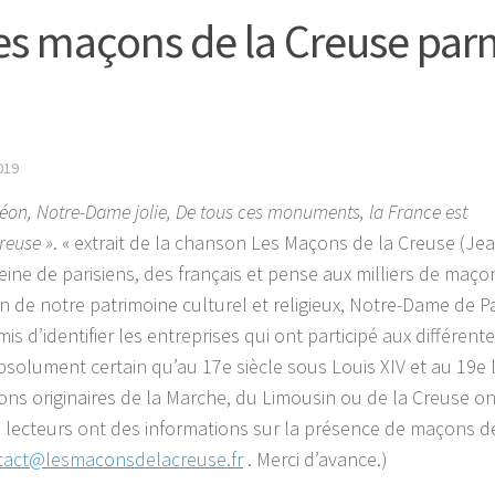
es maçons de la Creuse par
019
Odéon, Notre-Dame jolie, De tous ces monuments, la France est
reuse »
. « extrait de la chanson Les Maçons de la Creuse (Jean
eine de parisiens, des français et pense aux milliers de maço
on de notre patrimoine culturel et religieux, Notre-Dame de Pa
mis d’identifier les entreprises qui ont participé aux différent
bsolument certain qu’au 17e siècle sous Louis XIV et au 19e 
ns originaires de la Marche, du Limousin ou de la Creuse on
es lecteurs ont des informations sur la présence de maçons d
tact@lesmaconsdelacreuse.fr
. Merci d’avance.)