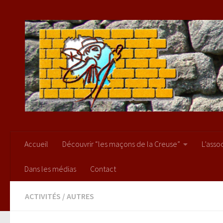
Skip to content
Accueil
Découvrir “les maçons de la Creuse”
L’asso
Dans les médias
Contact
ACTIVITÉS
/
AUTRES