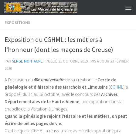
Skip to content
EXPOSITIONS
Exposition du CGHML : les métiers à
l’honneur (dont les maçons de Creuse)
PAR
SERGE MONTAGNE
· PUBLIÉ
21 OCTOBRE 2019
· MIS À JOUR
23 FÉVRIER
2020
A l’occasion du
40e anniversaire
de sa création, le
Cercle de
généalogie et d’histoire des Marchois et Limousins
(
CGHML
) a
proposé, du 14 au 18 octobre, avec le concours des
Archives
Départementales de la Haute-Vienne
, une exposition dans la
chapelle de la Visitation à Limoges.
Quand la généalogie rejoint l’Histoire et les métiers, on peut
écrire de belles pages de vie.
C’est ce que le CGHML a réussi à faire avec cette exposition qui a