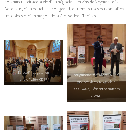
notamment retracé la vie d’un négociant en vins de Meymac-près-
Bordeaux, d’un boucher limougeaud, de nombreuses personnalités
limousines et d’un maçon de la Creuse Jean Theillard.
Lors de l’inauguration
Inauguration par Fabrice ESCURE,
(photo Twitter CD 87)
Vice-président CD87 et Alain
BREGIROUX, Président par intérim
CGHML