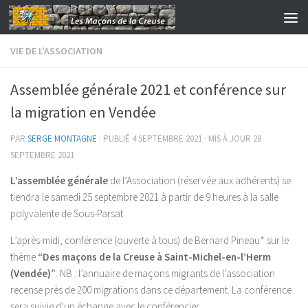
Skip to content
VIE DE L'ASSOCIATION
Assemblée générale 2021 et conférence sur
la migration en Vendée
PAR
SERGE MONTAGNE
· PUBLIÉ
4 SEPTEMBRE 2021
· MIS À JOUR
28
SEPTEMBRE 2021
L’assemblée générale
de l’Association (réservée aux adhérents) se
tiendra le samedi 25 septembre 2021 à partir de 9 heures à la salle
polyvalente de Sous-Parsat.
L’après-midi, conférence (ouverte à tous) de Bernard Pineau* sur le
thème
“Des maçons de la Creuse à Saint-Michel-en-l’Herm
(Vendée)”
. NB : l’annuaire de maçons migrants de l’association
recense près de 200 migrations dans ce département. La conférence
sera suivie d’un échange avec le conférencier.