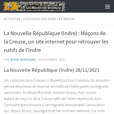
Skip to content
ACTIVITÉS
/
L'ASSOCIATION DANS LES MÉDIAS
La Nouvelle République (Indre) : Maçons de
la Creuse, un site internet pour retrouver les
natifs de l’Indre
PAR
SERGE MONTAGNE
·
29 NOVEMBRE 2021
La Nouvelle République (Indre) 28/11/2021
Les « maçons de la Creuse » n’étaient pas tous Creusois. Un annuaire
permet désormais de recenser les natifs de l’Indre parmi ces migrants
saisonniers. Anathase Bassinet, Antoine Soulas, Paul Joyeux…
Autant de maçons de la Creuse natifs de l’Indre répertoriés dans
l’annuaire que consacre à ces migrants limousinants l’association
qui, depuis 30 ans, sauvegarde et fait vivre leur mémoire. Car si les