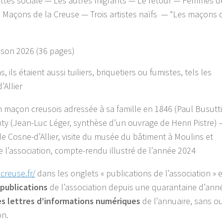
uttes sociale — Les autres migrants — Le retour — Femmes d
– Maçons de la Creuse — Trois artistes naïfs — “Les maçons 
ison 2026 (36 pages)
ls étaient aussi tuiliers, briquetiers ou fumistes, tels les
’Allier
n maçon creusois adressée à sa famille en 1846 (Paul Busutti
ty (Jean-Luc Léger, synthèse d’un ouvrage de Henri Pistre) 
de Cosne-d’Allier, visite du musée du bâtiment à Moulins et
e l’association, compte-rendu illustré de l’année 2024
reuse.fr/
dans les onglets « publications de l’association » e
 publications
de l’association depuis une quarantaine d’ann
es lettres d’informations numériques
de l’annuaire, sans ou
on.