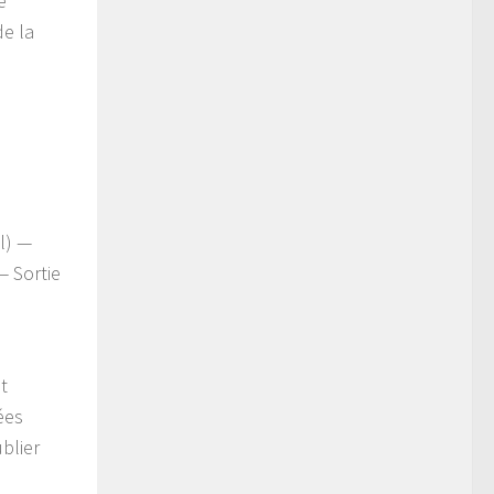
e
de la
l) —
— Sortie
t
ées
blier