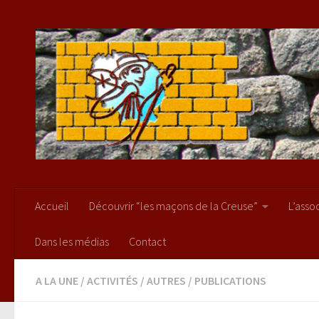
Skip to content
Accueil
Découvrir “les maçons de la Creuse”
L’asso
Dans les médias
Contact
A LA UNE
/
ACTIVITÉS
/
AUTRES
/
PUBLICATIONS