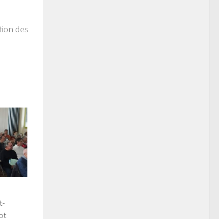
tion des
t-
ot