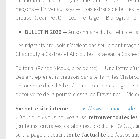
promotion politique — Quand le bâtiment va — Les l
maçons — L’hiver au pays — Trois extraits de lettres 
Creuse” (Jean Petit) — Leur héritage — Bibliographie
BULLETIN 2026 —
Au sommaire du bulletin de lia
Les migrants creusois n’étaient pas seulement maçons, i
Chabrouty à Castres et Albi ou les Taraveau à Cosne-d
Editorial (Renée Nicoux, présidente) — Une lettre d’u
Des entrepreneurs creusois dans le Tarn, les Chabrou
découverte dans l’Allier, à la rencontre des migrants 
découverte de la poutre d’essai de Frayssinet — Vie d
Sur notre site internet
:
https://www.lesmaconsdelac
« Boutique » vous pouvez aussi
retrouver toutes les
(bulletins, ouvrages, catalogues, brochure, DVD…),
l
sur, la page d’accueil,
toute l’actualité
de l’associati