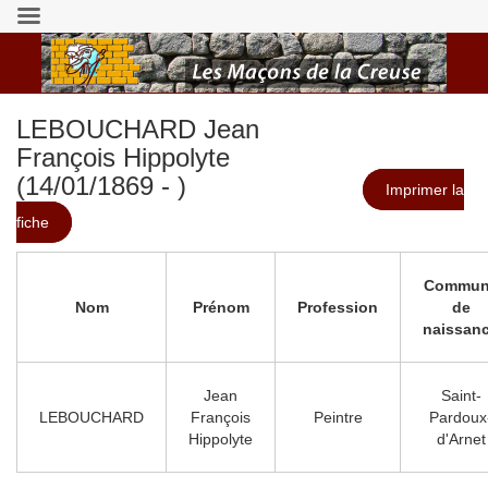
LEBOUCHARD Jean
François Hippolyte
(14/01/1869 - )
Imprimer la
fiche
Commun
Nom
Prénom
Profession
de
naissan
Jean
Saint-
LEBOUCHARD
François
Peintre
Pardoux
Hippolyte
d'Arnet