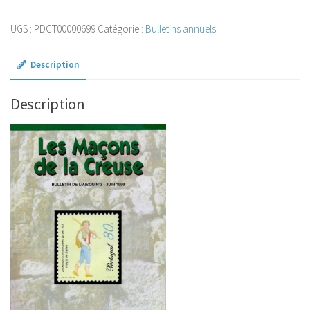
Bulletin
UGS :
PDCT00000699
Catégorie :
Bulletins annuels
de
liaison
Description
N°
3
-
Description
juin
1999