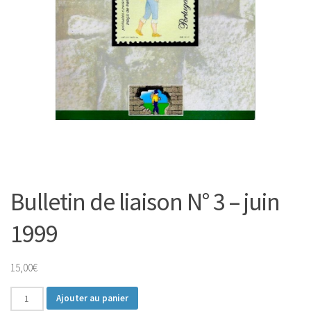
Bulletin de liaison N° 3 – juin
1999
15,00
€
quantité
Ajouter au panier
de