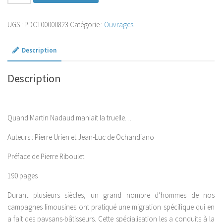
de
Quand
UGS :
PDCT00000823
Catégorie :
Ouvrages
Martin
Nadaud
Description
maniait
la
truelle...
Description
Quand Martin Nadaud maniait la truelle…
Auteurs : Pierre Urien et Jean-Luc de Ochandiano
Préface de Pierre Riboulet
190 pages
Durant plusieurs siècles, un grand nombre d’hommes de nos
campagnes limousines ont pratiqué une migration spécifique qui en
a fait des paysans-bâtisseurs. Cette spécialisation les a conduits à la