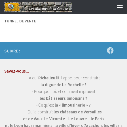
Skip to content
TUNNEL DE VENTE
SUIVRE :
Savez-vous...
- A qui
Richelieu
fit-il appel pour construire
la digue de La Rochelle ?
- Pourquoi, où et comment migraient
les bâtisseurs limousins ?
- Ce qu’est
la « limousinerie » ?
- Qui a construit
les châteaux de Versailles
et de Vaux-le-Vicomte - Le Louvre – le Paris
et le Lyon haussmanniens, la ville d’hiver d’Arcachon, les villas «