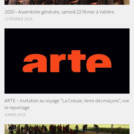
2020 – Assemblée générale, samedi 22 février à Vallière
23 FÉVRIER 2020
ARTE – Invitation au voyage “La Creuse, terre des maçons”, voir
le reportage
4 MARS 2025