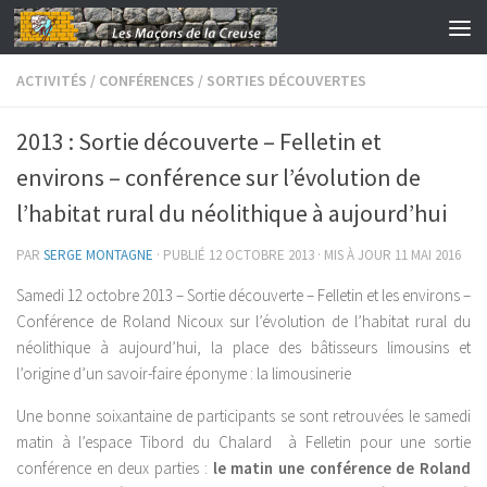
Skip to content
ACTIVITÉS
/
CONFÉRENCES
/
SORTIES DÉCOUVERTES
2013 : Sortie découverte – Felletin et
environs – conférence sur l’évolution de
l’habitat rural du néolithique à aujourd’hui
PAR
SERGE MONTAGNE
· PUBLIÉ
12 OCTOBRE 2013
· MIS À JOUR
11 MAI 2016
Samedi 12 octobre 2013 – Sortie découverte – Felletin et les environs –
Conférence de Roland Nicoux sur l’évolution de l’habitat rural du
néolithique à aujourd’hui, la place des bâtisseurs limousins et
l’origine d’un savoir-faire éponyme : la limousinerie
Une bonne soixantaine de participants se sont retrouvées le samedi
matin à l’espace Tibord du Chalard à Felletin pour une sortie
conférence en deux parties :
le matin une conférence de Roland