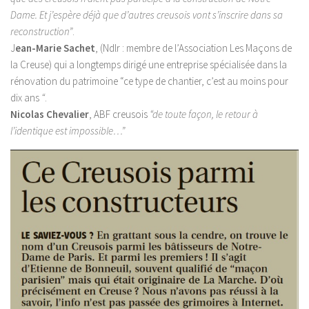
Dame. Et j’espère déjà que d’autres creusois vont s’inscrire dans sa
reconstruction”
.
J
ean-Marie Sachet
, (Ndlr : membre de l’Association Les Maçons de
la Creuse) qui a longtemps dirigé une entreprise spécialisée dans la
rénovation du patrimoine “ce type de chantier, c’est au moins pour
dix ans
“
.
Nicolas Chevalier
, ABF creusois
“de toute façon, le retour à
l’identique est impossible…”