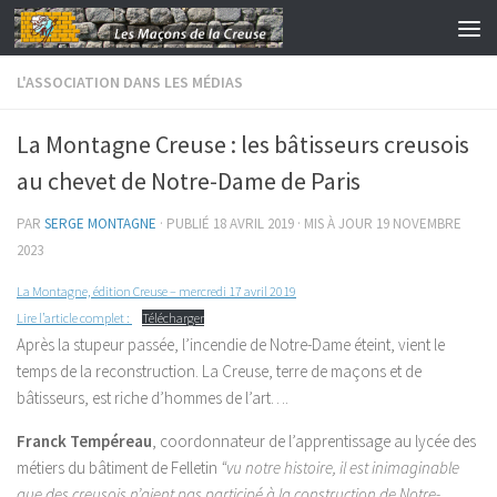
Skip to content
L'ASSOCIATION DANS LES MÉDIAS
La Montagne Creuse : les bâtisseurs creusois
au chevet de Notre-Dame de Paris
PAR
SERGE MONTAGNE
· PUBLIÉ
18 AVRIL 2019
· MIS À JOUR
19 NOVEMBRE
2023
La Montagne, édition Creuse – mercredi 17 avril 2019
Lire l’article complet :
Télécharger
Après la stupeur passée, l’incendie de Notre-Dame éteint, vient le
temps de la reconstruction. La Creuse, terre de maçons et de
bâtisseurs, est riche d’hommes de l’art….
Franck Tempéreau
, coordonnateur de l’apprentissage au lycée des
métiers du bâtiment de Felletin
“vu notre histoire, il est inimaginable
que des creusois n’aient pas participé à la construction de Notre-