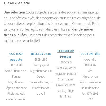
16e au 20e siècle
.
Une sélection
(toute subjective à partir des souvenirs familiaux qui
nous ont été envoyés, des maçons devenus maires en migration, de
la poursuite de l’exploitation des données sur la Commune de Paris,
sur Lyon et sur les registres matricules militaires)
des dernières
fiches publiées
(un moteur de recherche est à disposition pour
satisfaire votre curiosité !)
LECARDEUR
COUTEAU
BELLEGY Jean
BOUTON Félix
Prosper
Auguste
1858-1890
Alexandre
1885-1949
1862-1944
Champagnat
1840-1907
Saint-Goussaud
Saint-Etienne-de-
Migration dans le
Ars
Migration Paris et
Fursac
Doubs
Migration en
Champagne
Migration en
Gare de Besançon
région parisienne
Grave son nom
région parisienne
et certificat de
Maire de Seine-
sur la grange
Photos et récit
travail
Port (77) 1901-
familiale
souvenir familial
1907