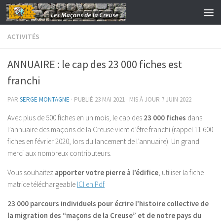
Skip to content
ACTIVITÉS
ANNUAIRE : le cap des 23 000 fiches est
franchi
PAR
SERGE MONTAGNE
· PUBLIÉ
23 MAI 2021
· MIS À JOUR
7 JUIN 2022
Avec plus de 500 fiches en un mois, le cap des
23 000 fiches
dans
l’annuaire des maçons de la Creuse vient d’être franchi (rappel 11 600
fiches en février 2020, lors du lancement de l’annuaire). Un grand
merci aux nombreux contributeurs.
Vous souhaitez
apporter votre pierre à l’édifice
, utiliser la fiche
matrice téléchargeable
ICI en Pdf
23 000 parcours individuels pour écrire l’histoire collective de
la migration des “maçons de la Creuse” et de notre pays du