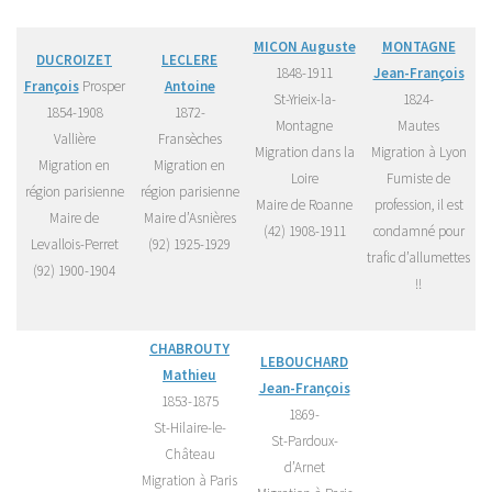
MICON Auguste
MONTAGNE
DUCROIZET
LECLERE
1848-1911
Jean-François
François
Prosper
Antoine
St-Yrieix-la-
1824-
1854-1908
1872-
Montagne
Mautes
Vallière
Fransèches
Migration dans la
Migration à Lyon
Migration en
Migration en
Loire
Fumiste de
région parisienne
région parisienne
Maire de Roanne
profession, il est
Maire de
Maire d’Asnières
(42) 1908-1911
condamné pour
Levallois-Perret
(92) 1925-1929
trafic d’allumettes
(92) 1900-1904
!!
CHABROUTY
LEBOUCHARD
Mathieu
Jean-François
1853-1875
1869-
St-Hilaire-le-
St-Pardoux-
Château
d’Arnet
Migration à Paris