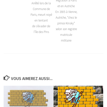
Migration à Paris
Arrêté lors de la
et en Autriche
Commune de
En 1905 à Vienne,
Paris, meurt noyé
Autriche, “chez le
en tentant
prince Kinsky”
de s’évader de
selon son registre
l’île des Pins
matricule
militaire
VOUS AIMEREZ AUSSI...