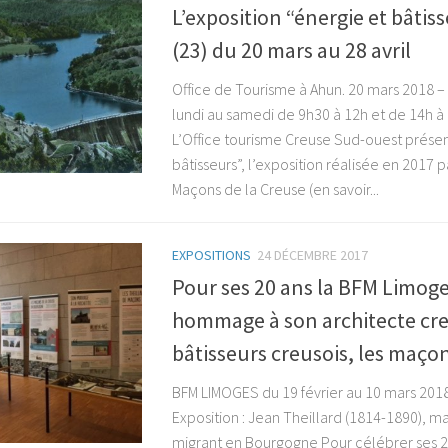
L’exposition “énergie et bâtis
(23) du 20 mars au 28 avril
Office de Tourisme à Ahun. 20 mars 2018 – 
lundi au samedi de 9h30 à 12h et de 14h à 1
L’Office tourisme Creuse Sud-ouest prése
bâtisseurs”, l’exposition réalisée en 2017 p
Maçons de la Creuse (en savoir...
EXPOSITIONS
24 DÉCEMBRE 2017
Pour ses 20 ans la BFM Limog
hommage à son architecte cre
bâtisseurs creusois, les maço
BFM LIMOGES du 19 février au 10 mars 2018,
Exposition : Jean Theillard (1814-1890), 
migrant en Bourgogne Pour célébrer ses 2