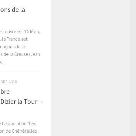
ons de la
Le Louvre et l’Odéon,
 la France est
 maçons de la
ns de la Creuse (Jean
...
MBRE 2018
mbre-
Dizier la Tour –
l’association “Les
on de Chénérailles :