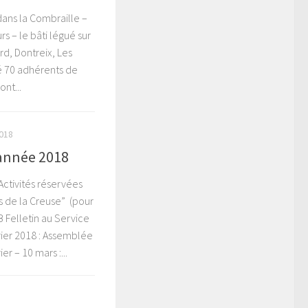
dans la Combraille –
s – le bâti légué sur
d, Dontreix, Les
té 70 adhérents de
nt...
018
’année 2018
ctivités réservées
s de la Creuse” (pour
B Felletin au Service
rier 2018 : Assemblée
r – 10 mars :...