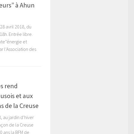
seurs” à Ahun
28 avril 2018, du
8h. Entrée libre.
nte”énergie et
ar l’Association des
es rend
usois et aux
ns de la Creuse
 au jardin d’hiver
maçon de la Creuse
0 ans la BFM de