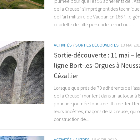
journée pour que les 55 adhérents de l’As
de la Creuse” s’imprègnent des techniques 
de l’art militaire de Vauban.En 1667, le gén
citadelle de Lille persuade le roi Louis...
ACTIVITÉS
/
SORTIES DÉCOUVERTES
13 MAI 20
Sortie-découverte : 11 mai – le
ligne Bort-les-Orgues à Neuss
Cézallier
Lorsque que près de 70 adhérents de l’as
de la Creuse” montent dans un autocar à 6
pour une journée tourisme ! Ils mettent le
leurs ancêtres, maçons de la Creuse, qui on
construction de...
ACTIVITÉS
/
AUTRES
16 AVRIL 2019