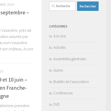
Rechercher :
MBRE 2019
1 septembre –
CATÉGORIES
 Vassivière, près de
A la Une
tation assurée par
du nom Vassivière.
Activités
t son château, ils ont
Assemblées générales
Autres
19
 et 10 juin –
Bulletin de l'association
 en Franche-
Conférences
agne
DVD
tadelleUne première