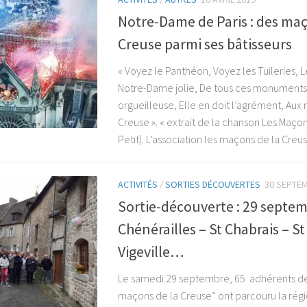
Notre-Dame de Paris : des maç
Creuse parmi ses bâtisseurs
« Voyez le Panthéon, Voyez les Tuileries, 
Notre-Dame jolie, De tous ces monuments,
orgueilleuse, Elle en doit l’agrément, Aux
Creuse ». « extrait de la chanson Les Maço
Petit). L’association les maçons de la Creuse
ACTIVITÉS
/
SORTIES DÉCOUVERTES
30 SEPTE
Sortie-découverte : 29 septe
Chénérailles – St Chabrais – St 
Vigeville…
Le samedi 29 septembre, 65 adhérents de 
maçons de la Creuse” ont parcouru la régi