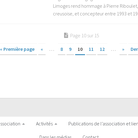
Limoges rend hommage à Pierre Riboulet, 
creusoise, et concepteur entre 1993 et 199
Page 10 sur 15
« Première page
«
…
8
9
10
11
12
…
»
Der
association
Activités
Publications de l’association et lie
Dans les médias
Contact