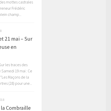
 des mottes castrales
epreneur Frédéric
plein champ...
18
et 21 mai – Sur
reuse en
Sur les traces des
 Samedi 19 mai : Ce
 “Les Maçons de la
rtres (28) pour une...
018
 la Combraille