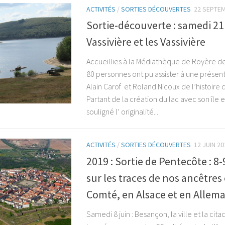
ACTIVITÉS
/
SORTIES DÉCOUVERTES
22 SEPTE
Sortie-découverte : samedi 2
Vassivière et les Vassivière
Accueillies à la Médiathèque de Royère de
80 personnes ont pu assister à une présen
Alain Carof et Roland Nicoux de l’histoire 
Partant de la création du lac avec son île e
souligné l’ originalité...
ACTIVITÉS
/
SORTIES DÉCOUVERTES
12 JUIN 20
2019 : Sortie de Pentecôte : 8-9
sur les traces de nos ancêtres
Comté, en Alsace et en Allem
Samedi 8 juin : Besançon, la ville et la ci