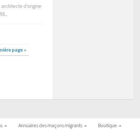
architecte d’origine
8...
nière page »
ns
Annuaires des maçons migrants
Boutique