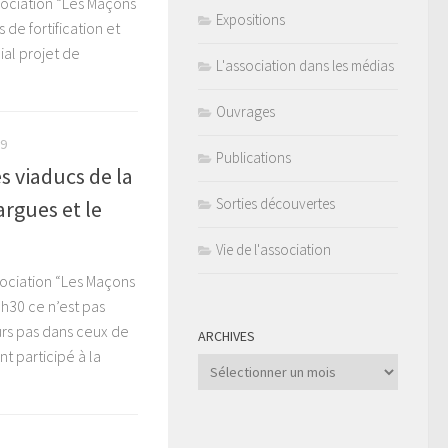
sociation “Les Maçons
Expositions
de fortification et
ial projet de
L'association dans les médias
Ouvrages
19
Publications
s viaducs de la
Sorties découvertes
argues et le
Vie de l'association
sociation “Les Maçons
h30 ce n’est pas
urs pas dans ceux de
ARCHIVES
t participé à la
Archives