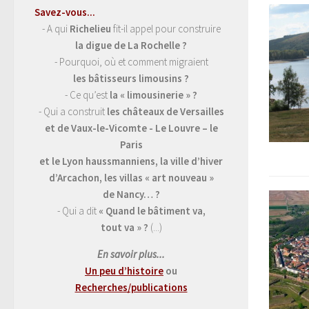
Savez-vous...
- A qui
Richelieu
fit-il appel pour construire
la digue de La Rochelle ?
- Pourquoi, où et comment migraient
les bâtisseurs limousins ?
- Ce qu’est
la « limousinerie » ?
- Qui a construit
les châteaux de Versailles
et de Vaux-le-Vicomte - Le Louvre – le
Paris
et le Lyon haussmanniens, la ville d’hiver
d’Arcachon, les villas « art nouveau »
de Nancy… ?
- Qui a dit
« Quand le bâtiment va,
tout va » ?
(...)
En savoir plus...
Un peu d’histoire
ou
Recherches/publications