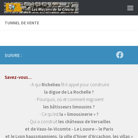
Skip to content
TUNNEL DE VENTE
SUIVRE :
Savez-vous...
- A qui
Richelieu
fit-il appel pour construire
la digue de La Rochelle ?
- Pourquoi, où et comment migraient
les bâtisseurs limousins ?
- Ce qu’est
la « limousinerie » ?
- Qui a construit
les châteaux de Versailles
et de Vaux-le-Vicomte - Le Louvre – le Paris
et le Lyon haussmanniens, la ville d’hiver d’Arcachon, les villas «