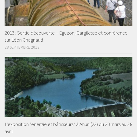
2013 : Sortie découverte – Eguzon, Gargilesse et conférence
sur Léon Chagnaud
28 SEPTEMBRE 2013
L’exposition “énergie et bâtisseurs” à Ahun (23) du 20 mars au 28
avril