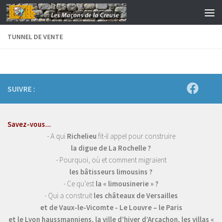
Skip to content
TUNNEL DE VENTE
SUIVRE :
Savez-vous...
- A qui
Richelieu
fit-il appel pour construire
la digue de La Rochelle ?
- Pourquoi, où et comment migraient
les bâtisseurs limousins ?
- Ce qu’est
la « limousinerie » ?
- Qui a construit
les châteaux de Versailles
et de Vaux-le-Vicomte - Le Louvre – le Paris
et le Lyon haussmanniens, la ville d’hiver d’Arcachon, les villas «