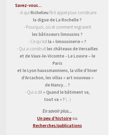
Savez-vous...
- A qui
Richelieu
fit-il appel pour construire
la digue de La Rochelle ?
- Pourquoi, où et comment migraient
les bâtisseurs limousins ?
- Ce qu’est
la « limousinerie » ?
- Qui a construit
les châteaux de Versailles
et de Vaux-le-Vicomte - Le Louvre – le
Paris
et le Lyon haussmanniens, la ville d’hiver
d’Arcachon, les villas « art nouveau »
de Nancy… ?
- Qui a dit
« Quand le bâtiment va,
tout va » ?
(...)
En savoir plus...
Un peu d’histoire
ou
Recherches/publications