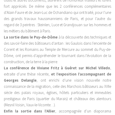
outils et autres documents, attirèrent de nombreux visiteurs et furent
fort appréciés. De même que les 2 conférences complémentaires
d’Alain Faure et de Jean-Luc de Ochandiano qui ont traité, pour l’une
des grands travaux haussmanniens de Paris, et pour l’autre du
regard de 3 peintres : Steinlen, Luce et Grandjouan sur les hommes et
les métiers du bâtiment à Paris.
La sortie dans le Puy-de-Dôme
à la découverte des techniques et
des savoir-faire des bâtisseurs d’antan : les Gaulois dans l’enceinte de
Corent et les Romains au Temple de Mercure au sommet du Puy-de-
Dôme, ont permis d’appréhender le tournant dans l’évolution de la
construction, de la terre à la pierre.
La conférence de Viviane Fritz à Guéret sur Michel Villedo
,
extraite d’une thèse récente,
et l’exposition l’accompagnant de
Georges Delangle
, ont enrichi d’une vision nouvelle notre
connaissance de la migration, celle des Marchois bâtisseurs au XVIIe
siècle des palais royaux, églises, hôtels particuliers et immeubles
prestigieux de Paris (quartier du Marais) et châteaux des alentours
(Mesnil Voisin, Vaux-le-Vicomte…).
Enfin la sortie dans l’Allier
, accompagnée d’un diaporama