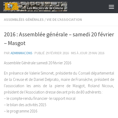
Skip to content
ASSEMBLÉES GÉNÉRALES
/
VIE DE L'ASSOCIATION
2016 : Assemblée générale – samedi 20 février
– Masgot
PAR
ADMINMACONS
· PUBLIÉ
29 FÉVRIER 2016
· MIS À JOUR
29 MAI 2016
Assemblée Générale samedi 20 février 2016
En présence de Valerie Simonet, présidente du Conseil départemental
de la Creuse et de Daniel Delprato, maire de Fransèche, président de
l’association les amis de la pierre de Masgot, Roland Nicoux,
président de l’Association dresse devant près de 80 adhérents :
– le compte-rendu financier- le rapport moral
– le bilan des activités 2015
– le programme 2016