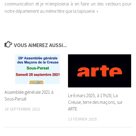
communication et je m’emploierai à en faire un des vecteurs pour
notre département au même titre que la tapisserie. »
VOUS AIMEREZ AUSSI...
Assemblée générale 2021 à
Le 6 mars 2025, à 17h20, La
Sous-Parsat
Creuse, terre des maçons, sur
ARTE
28 SEPTEMBRE 2021
13 FÉVRIER 2025