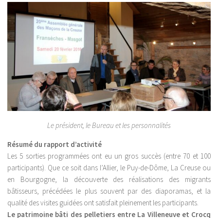
Le président, le Bureau et les personnalités
Résumé du rapport d’activité
Les 5 sorties programmées ont eu un gros succès (entre 70 et 100
participants). Que ce soit dans l’Allier, le Puy-de-Dôme, La Creuse ou
en Bourgogne, la découverte des réalisations des migrants
bâtisseurs, précédées le plus souvent par des diaporamas, et la
qualité des visites guidées ont satisfait pleinement les participants.
Le patrimoine bâti des pelletiers entre La Villeneuve et Crocq