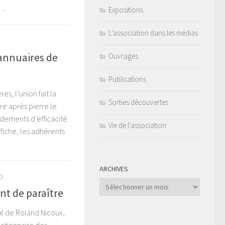
..
Expositions
L'association dans les médias
 annuaires de
Ouvrages
Publications
es, l’union fait la
Sorties découvertes
erre après pierre le
dements d’efficacité
Vie de l'association
 fiche, les adhérents
ARCHIVES
0
Archives
ent de paraître
ial de Roland Nicoux,
ictionnaire des