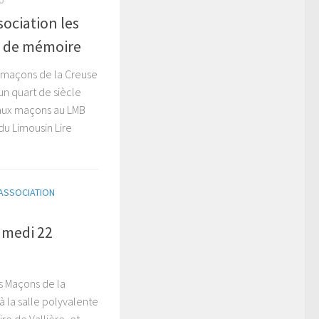
sociation les
e de mémoire
s maçons de la Creuse
n quart de siècle
aux maçons au LMB
du Limousin Lire
L'ASSOCIATION
amedi 22
s Maçons de la
à la salle polyvalente