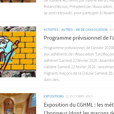
de Vallière Accueillis par Valérie Bertin, Ma
Roland Nicoux, Président de l’Association,
se sont retrouvés pour participer à l’Asse
ACTIVITÉS
/
AUTRES
/
VIE DE L'ASSOCIATION
23 
Programme prévisionnel de l
Programme prévisionnel de l’année 2020Ac
aux adhérents de l’Association “Les Maçon
adhérer) Samedi 22 février 2020 : Assemb
Vallière Samedi 22 février 2020 : lancemen
migrants maçons de la Creuse Samedi 25 av
dans des...
EXPOSITIONS
21 OCTOBRE 2019
Exposition du CGHML : les mét
l’honneur (dont les maçons d