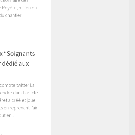
e Royère, milieu du
 du chantier
 “Soignants
r dédié aux
ompte twitter La
endre dans l’article
ret a créé et joue
 en reprenant l’air
utien...
0