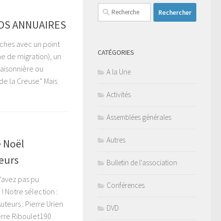
Rechercher :
NOS ANNUAIRES
iches avec un point
CATÉGORIES
 de migration), un
saisonnière ou
A la Une
de la Creuse” Mais
Activités
Assemblées générales
Autres
e Noël
leurs
Bulletin de l'association
’avez pas pu
Conférences
 ! Notre sélection :
teurs : Pierre Urien
DVD
rre Riboulet190