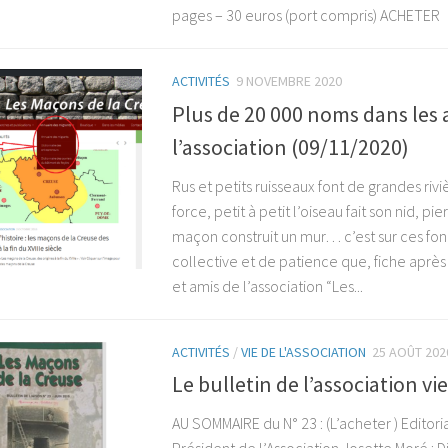
pages – 30 euros (port compris) ACHETER .
ACTIVITÉS
9 NOVEMBRE 2020
Plus de 20 000 noms dans les
l’association (09/11/2020)
Rus et petits ruisseaux font de grandes rivièr
force, petit à petit l’oiseau fait son nid, pi
maçon construit un mur… c’est sur ces fon
collective et de patience que, fiche après
et amis de l’association “Les...
ACTIVITÉS
/
VIE DE L'ASSOCIATION
25 AOÛT 202
Le bulletin de l’association vi
AU SOMMAIRE du N° 23 : (L’acheter ) Editor
Président de l’Association Josette Moré : D