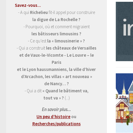
Savez-vous...
- A qui
Richelieu
fit-il appel pour construire
la digue de La Rochelle ?
- Pourquoi, où et comment migraient
les bâtisseurs limousins ?
- Ce qu’est
la « limousinerie » ?
- Qui a construit
les châteaux de Versailles
et de Vaux-le-Vicomte - Le Louvre – le
Paris
et le Lyon haussmanniens, la ville d’hiver
d’Arcachon, les villas « art nouveau »
de Nancy… ?
- Qui a dit
« Quand le bâtiment va,
tout va » ?
(...)
En savoir plus...
Un peu d’histoire
ou
Recherches/publications