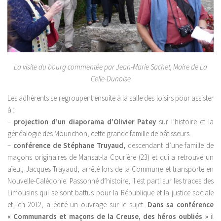
La visite du bourg commentée par Jean-Marie Sachet, Maire de La
Celle-Dunoise
Les adhérents se regroupent ensuite à la salle des loisirs pour assister
à :
–
projection d’un diaporama d’Olivier Patey
sur l’histoire et la
généalogie des Mourichon, cette grande famille de bâtisseurs.
–
conférence de Stéphane Truyaud,
descendant d’une famille de
maçons originaires de Mansat-la Courière (23) et qui a retrouvé un
aïeul, Jacques Trayaud, arrêté lors de la Commune et transporté en
Nouvelle-Calédonie. Passonné d’histoire, il est parti sur les traces des
Limousins qui se sont battus pour la République et la justice sociale
et, en 2012, a édité un ouvrage sur le sujet.
Dans sa conférence
« Communards et maçons de la Creuse,
des héros oubliés »
il