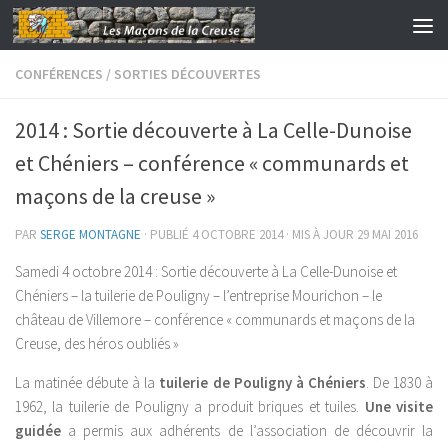
Skip to content
CONFÉRENCES
/
SORTIES DÉCOUVERTES
2014 : Sortie découverte à La Celle-Dunoise
et Chéniers – conférence « communards et
maçons de la creuse »
PAR
SERGE MONTAGNE
· PUBLIÉ
4 OCTOBRE 2014
· MIS À JOUR
29 MAI 2016
Samedi 4 octobre 2014 : Sortie découverte à La Celle-Dunoise et
Chéniers – la tuilerie de Pouligny – l’entreprise Mourichon – le
château de Villemore – conférence « communards et maçons de la
Creuse, des héros oubliés »
La matinée débute à la
tuilerie de Pouligny à Chéniers
. De 1830 à
1962, la tuilerie de Pouligny a produit briques et tuiles.
Une visite
guidée
a permis aux adhérents de l’association de découvrir la