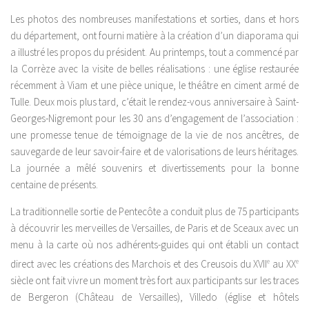
Les photos des nombreuses manifestations et sorties, dans et hors
du département, ont fourni matière à la création d’un diaporama qui
a illustré les propos du président. Au printemps, tout a commencé par
la Corrèze avec la visite de belles réalisations : une église restaurée
récemment à Viam et une pièce unique, le théâtre en ciment armé de
Tulle. Deux mois plus tard, c’était le rendez-vous anniversaire à Saint-
Georges-Nigremont pour les 30 ans d’engagement de l’association :
une promesse tenue de témoignage de la vie de nos ancêtres, de
sauvegarde de leur savoir-faire et de valorisations de leurs héritages.
La journée a mêlé souvenirs et divertissements pour la bonne
centaine de présents.
La traditionnelle sortie de Pentecôte a conduit plus de 75 participants
à découvrir les merveilles de Versailles, de Paris et de Sceaux avec un
menu à la carte où nos adhérents-guides qui ont établi un contact
direct avec les créations des Marchois et des Creusois du XVII
e
au XX
e
siècle ont fait vivre un moment très fort aux participants sur les traces
de Bergeron (Château de Versailles), Villedo (église et hôtels