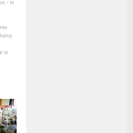
ce – le
reix
 champ
e la