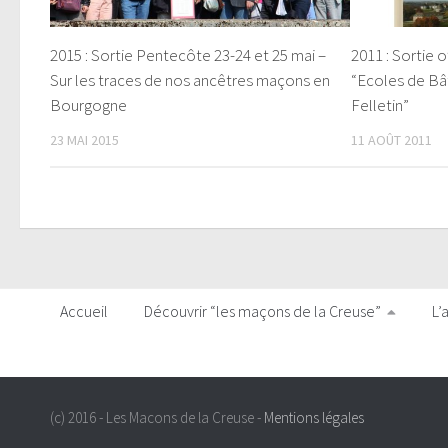
2015 : Sortie Pentecôte 23-24 et 25 mai –
2011 : Sortie o
Sur les traces de nos ancêtres maçons en
“Ecoles de Bâ
Bourgogne
Felletin”
23 MAI 2015
11 AOÛT 2011
Accueil
Découvrir “les maçons de la Creuse”
L’
(c) 2016 - Les Macons de la Creuse -
Mentions légales