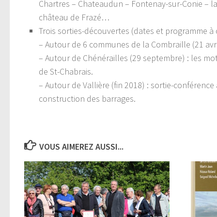
Chartres – Chateaudun – Fontenay-sur-Conie – la
château de Frazé…
Trois sorties-découvertes (dates et programme à c
– Autour de 6 communes de la Combraille (21 avri
– Autour de Chénérailles (29 septembre) : les mott
de St-Chabrais.
– Autour de Vallière (fin 2018) : sortie-conférence
construction des barrages.
VOUS AIMEREZ AUSSI...