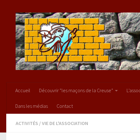
Skip to content
Accueil
Découvrir “les maçons de la Creuse”
L’asso
Dans les médias
Contact
ACTIVITÉS
/
VIE DE L'ASSOCIATION