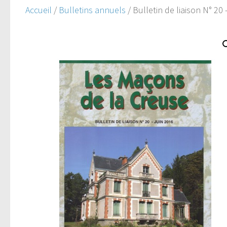
Accueil
/
Bulletins annuels
/ Bulletin de liaison N° 20 