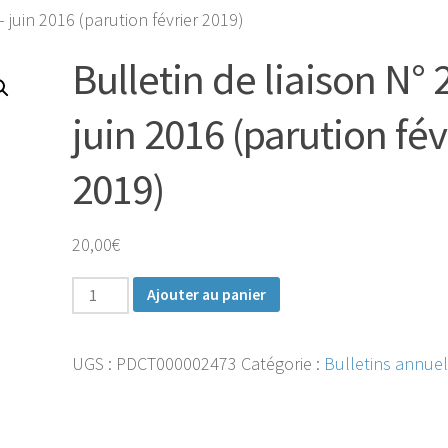
– juin 2016 (parution février 2019)
Bulletin de liaison N° 
juin 2016 (parution fév
2019)
20,00
€
quantité
Ajouter au panier
de
Bulletin
UGS :
PDCT000002473
Catégorie :
Bulletins annue
de
liaison
N°