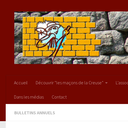
Skip to content
Accueil
Découvrir “les maçons de la Creuse”
L’asso
Dans les médias
Contact
BULLETINS ANNUELS