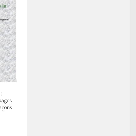
:
 pages
maçons