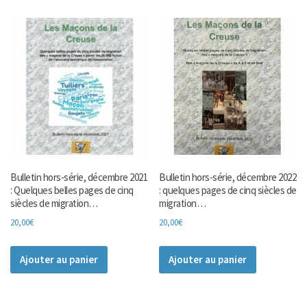
Bulletin hors-série, décembre 2021
Bulletin hors-série, décembre 2022
: Quelques belles pages de cinq
: quelques pages de cinq siècles de
siècles de migration…
migration…
20,00
€
20,00
€
Ajouter au panier
Ajouter au panier