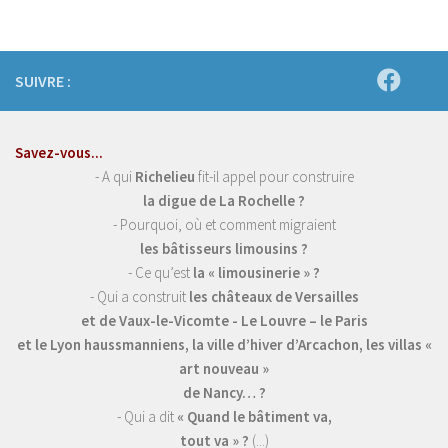
SUIVRE :
Savez-vous...
- A qui
Richelieu
fit-il appel pour construire
la digue de La Rochelle ?
- Pourquoi, où et comment migraient
les bâtisseurs limousins ?
- Ce qu’est
la « limousinerie » ?
- Qui a construit
les châteaux de Versailles
et de Vaux-le-Vicomte - Le Louvre – le Paris
et le Lyon haussmanniens, la ville d’hiver d’Arcachon, les villas «
art nouveau »
de Nancy… ?
- Qui a dit
« Quand le bâtiment va,
tout va » ?
(...)