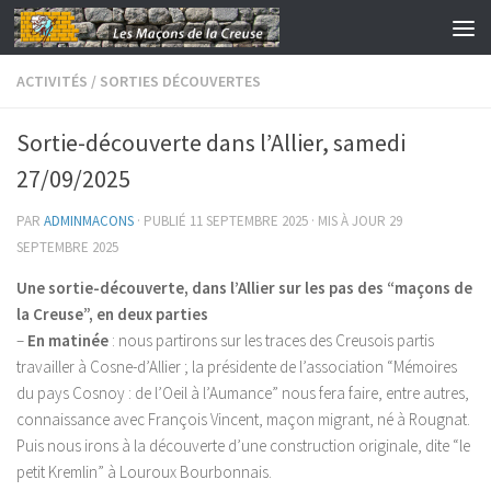
Skip to content
ACTIVITÉS
/
SORTIES DÉCOUVERTES
Sortie-découverte dans l’Allier, samedi
27/09/2025
PAR
ADMINMACONS
· PUBLIÉ
11 SEPTEMBRE 2025
· MIS À JOUR
29
SEPTEMBRE 2025
Une sortie-découverte, dans l’Allier sur les pas des “maçons de
la Creuse”, en deux parties
–
En matinée
: nous partirons sur les traces des Creusois partis
travailler à Cosne-d’Allier ; la présidente de l’association “Mémoires
du pays Cosnoy : de l’Oeil à l’Aumance” nous fera faire, entre autres,
connaissance avec François Vincent, maçon migrant, né à Rougnat.
Puis nous irons à la découverte d’une construction originale, dite “le
petit Kremlin” à Louroux Bourbonnais.