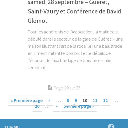
samedi 28 septembre – Guéret,
Saint-Vaury et Conférence de David
Glomot
Pour les adhérents de l’Association, la matinée a
débuté dans le secteur de la gare de Guéret :– une
maison illustrant l’art de la rocaille : une balustrade
en ciment imitant le bois brut et le détails de
l’écorce, de faux bardage de bois, un escalier
semblant...
Page 10 sur 25
« Première page
«
…
8
9
10
11
12
…
20
…
»
Dernière page »
SUIVRE :