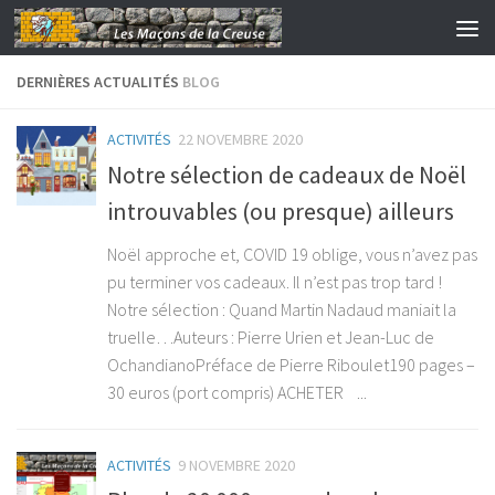
Skip to content
DERNIÈRES ACTUALITÉS
BLOG
ACTIVITÉS
22 NOVEMBRE 2020
Notre sélection de cadeaux de Noël
introuvables (ou presque) ailleurs
Noël approche et, COVID 19 oblige, vous n’avez pas
pu terminer vos cadeaux. Il n’est pas trop tard !
Notre sélection : Quand Martin Nadaud maniait la
truelle…Auteurs : Pierre Urien et Jean-Luc de
OchandianoPréface de Pierre Riboulet190 pages –
30 euros (port compris) ACHETER ...
ACTIVITÉS
9 NOVEMBRE 2020