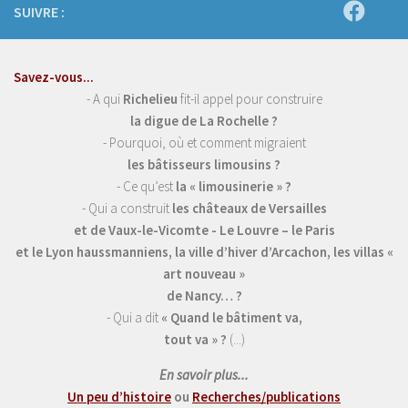
SUIVRE :
Savez-vous...
- A qui
Richelieu
fit-il appel pour construire
la digue de La Rochelle ?
- Pourquoi, où et comment migraient
les bâtisseurs limousins ?
- Ce qu’est
la « limousinerie » ?
- Qui a construit
les châteaux de Versailles
et de Vaux-le-Vicomte - Le Louvre – le Paris
et le Lyon haussmanniens, la ville d’hiver d’Arcachon, les villas «
art nouveau »
de Nancy… ?
- Qui a dit
« Quand le bâtiment va,
tout va » ?
(...)
En savoir plus...
Un peu d’histoire
ou
Recherches/publications