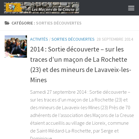
Skip to content
CATÉGORIE :
SORTIES DÉCOUVERTES
ACTIVITÉS
/
SORTIES DÉCOUVERTES
28 SEPTEMBRE 2014
2014 : Sortie découverte – sur les
traces d’un maçon de La Rochette
(23) et des mineurs de Lavaveix-les-
Mines
Samedi 27 septembre 2014 : Sortie découverte –
sur les traces d’un maçon de La Rochette (23) et
des mineurs de Lavaveix-les-Mines (23) Près de 70
adhérents de l’association des Maçons de la Creuse
étaient accueillis au village de Lioreix, commune
de Saint-Médard-La-Rochette, par Serge et
Dominique...